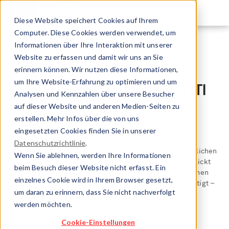
Diese Website speichert Cookies auf Ihrem
Computer. Diese Cookies werden verwendet, um
Informationen über Ihre Interaktion mit unserer
Website zu erfassen und damit wir uns an Sie
erinnern können. Wir nutzen diese Informationen,
um Ihre Website-Erfahrung zu optimieren und um
Vereinsversammlung des SVTI
Analysen und Kennzahlen über unsere Besucher
erneut in schriftlicher Form
auf dieser Website und anderen Medien-Seiten zu
erstellen. Mehr Infos über die von uns
undefined
eingesetzten Cookies finden Sie in unserer
Wallisellen, 29. Juni 2021. – Auch die diesjährige
Datenschutzrichtlinie
.
Vereinsversammlung des SVTI fand aufgrund der behördlichen
Wenn Sie ablehnen, werden Ihre Informationen
Corona-Auflagen auf schriftlichem Weg statt. Der SVTI blickt
beim Besuch dieser Website nicht erfasst. Ein
auf ein positives und ereignisreiches Jahr zurück. In Sachen
einzelnes Cookie wird in Ihrem Browser gesetzt,
Digitalisierung sieht sich der SVTI auf seinem Weg bestätigt –
um daran zu erinnern, dass Sie nicht nachverfolgt
viele Entwicklungsschritte wurden situationsbedingt
werden möchten.
beschleunigt.
Cookie-Einstellungen